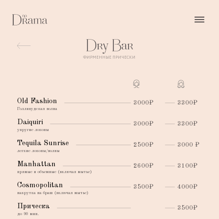
Dry Bar
ФИРМЕННЫЕ ПРИЧЕСКИ
Old Fashion
3000₽
3300₽
Голливудская
волна
Daiquiri
3000₽
3300₽
упругие
локоны
Tequila Sunrise
2500₽
3000 ₽
легкие
локоны/волны
Manhattan
2600₽
3100₽
прямые
и объемные (включая мытье)
Cosmopolitan
3500₽
4000₽
накрутка
на браш (включая мытье)
Прическа
3500₽
до 90 мин.