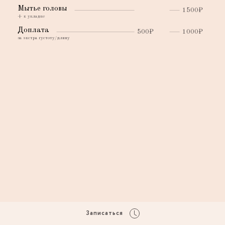
Мытье головы
1500₽
+ к укладке
Доплата
500₽
1000₽
за экстра густоту/длину
Записаться