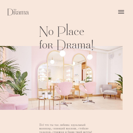
No Place
for Drama!
Всё что ты так любишь: идеальный
маникюр, сияющий макияж, стойкие
укладки, стрижки и брови твоей мечты!