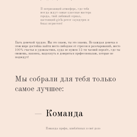
В потрясающей атмосфере, где тебя
всегда ждут самые классные мастера
города, твой любимый сериал,
настоящий girls power саундтрек и
бокал игристого!
Быть девочкой трудно. Мы это знаем, ты это знаешь. Но каждая девочка в
этом мире достойна найти место свободное от стрессов и разочарований, место
100% счастья и удовольствия, куда не нужен 12-ти часовой перелёт, где ты
сможешь, наконец, выдохнуть и довериться профессионалам, которые не
подведут!
Мы собрали для тебя только
самое лучшее:
Команда
Команда профи, влюблённых в своё дело