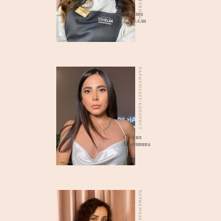
Марина
Кателли
ПАРИКМАХЕР-КОЛОРИСТ
София
Масевнина